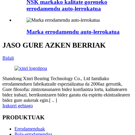
NSK markako kalitate goreneko
errodamendu auto-lerrokatua
Marka errodamendu auto-lerrokatua
JASO GURE AZKEN BERRIAK
Bidali
Shandong Xinri Bearing Technology Co., Ltd familiako
errodamenduen fabrikatzaile espezializatua da 2006az geroztik,
Gure filosofia: zintzotasunaren bidez konfiantza lortu, kalitatearen
bidez irabazi, berrikuntzaren bidez garatu eta espiritu ekintzailearen
bidez gure aukerak egin.[ .. ]
Irakurri gehiago
PRODUKTUAK
Errodamenduak
Bola-errodamendua