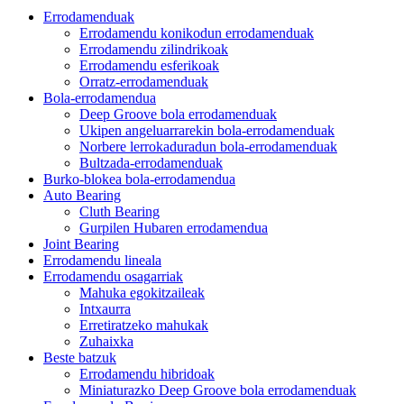
Errodamenduak
Errodamendu konikodun errodamenduak
Errodamendu zilindrikoak
Errodamendu esferikoak
Orratz-errodamenduak
Bola-errodamendua
Deep Groove bola errodamenduak
Ukipen angeluarrarekin bola-errodamenduak
Norbere lerrokaduradun bola-errodamenduak
Bultzada-errodamenduak
Burko-blokea bola-errodamendua
Auto Bearing
Cluth Bearing
Gurpilen Hubaren errodamendua
Joint Bearing
Errodamendu lineala
Errodamendu osagarriak
Mahuka egokitzaileak
Intxaurra
Erretiratzeko mahukak
Zuhaixka
Beste batzuk
Errodamendu hibridoak
Miniaturazko Deep Groove bola errodamenduak