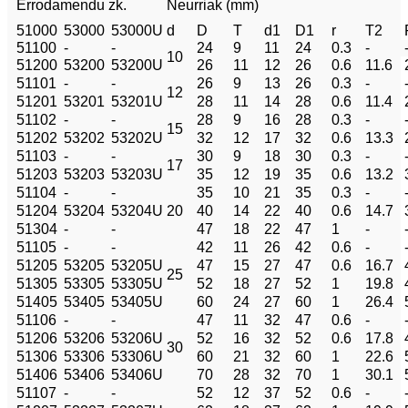
Errodamendu zk.
Neurriak (mm)
51000
53000
53000U
d
D
T
d1
D1
r
T2
51100
-
-
24
9
11
24
0.3
-
10
51200
53200
53200U
26
11
12
26
0.6
11.6
51101
-
-
26
9
13
26
0.3
-
12
51201
53201
53201U
28
11
14
28
0.6
11.4
51102
-
-
28
9
16
28
0.3
-
15
51202
53202
53202U
32
12
17
32
0.6
13.3
51103
-
-
30
9
18
30
0.3
-
17
51203
53203
53203U
35
12
19
35
0.6
13.2
51104
-
-
35
10
21
35
0.3
-
51204
53204
53204U
20
40
14
22
40
0.6
14.7
51304
-
-
47
18
22
47
1
-
51105
-
-
42
11
26
42
0.6
-
51205
53205
53205U
47
15
27
47
0.6
16.7
25
51305
53305
53305U
52
18
27
52
1
19.8
51405
53405
53405U
60
24
27
60
1
26.4
51106
-
-
47
11
32
47
0.6
-
51206
53206
53206U
52
16
32
52
0.6
17.8
30
51306
53306
53306U
60
21
32
60
1
22.6
51406
53406
53406U
70
28
32
70
1
30.1
51107
-
-
52
12
37
52
0.6
-