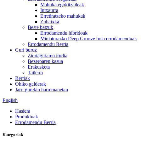
Mahuka egokitzaileak
Intxaurra
Erretiratzeko mahukak
Zuhaixka
Beste batzuk
Errodamendu hibridoak
Miniaturazko Deep Groove bola errodamenduak
Errodamendu Berria
Guri buruz
Ziurtagiriaren irudia
Bezeroaren kasua
Erakusketa
Tailerra
Berriak
Ohiko galderak
Jarri gurekin harremanetan
English
Hasiera
Produktuak
Errodamendu Berria
Kategoriak