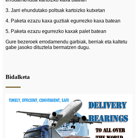
3. Jarri ehundutako poltsak kartoizko kutxetan
4. Paketa ezazu kaxa guztiak egurrezko kaxa batean
5. Paketa ezazu egurrezko kaxak palet batean
Gure bezeroek errodamendu garbiak, berriak eta kaltetu
gabe jasoko dituztela bermatzen dugu.
Bidalketa