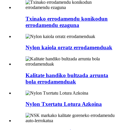
Txinako errodamendu konikodun
errodamendu ezaguna
Nylon kaiola orratz errodamenduak
Kalitate handiko bultzada arrunta
bola errodamenduak
Nylon Txertatu Lotura Azkoina