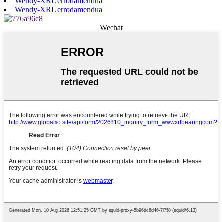
Wendy-XRL errodamendua
Wendy-XRL errodamendua
Wechat