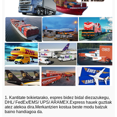
1. Kantitate txikietarako, espres bidez bidal diezazukegu,
DHL/ FedEx/EMS/ UPS/ ARAMEX.Express hauek guztiak
atez atekoa dira.Merkantzien kostua beste modu batzuk
baino handiagoa da.