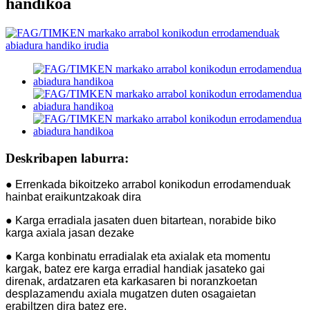
handikoa
Deskribapen laburra:
● Errenkada bikoitzeko arrabol konikodun errodamenduak
hainbat eraikuntzakoak dira
● Karga erradiala jasaten duen bitartean, norabide biko
karga axiala jasan dezake
● Karga konbinatu erradialak eta axialak eta momentu
kargak, batez ere karga erradial handiak jasateko gai
direnak, ardatzaren eta karkasaren bi noranzkoetan
desplazamendu axiala mugatzen duten osagaietan
erabiltzen dira batez ere.