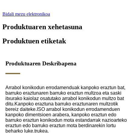
Bidali mezu elektronikoa
Produktuaren xehetasuna
Produktuen etiketak
Produktuaren Deskribapena
Arrabol konikodun errodamenduak kanpoko eraztun bat,
barruko eraztunaren barruko eraztun multzoa eta saski
itxurako kaiolaz osatutako arrabol konikodun multzo bat
ditu.Kanpoko eraztuna barruko eraztunaren multzotik
bereiz daiteke.ISO arrabol konikodun errodamenduen
kanpoko dimentsioen arabera, kanpoko eraztun edo
barruko eraztun konikodun mota estandarrak nazioarteko
eraztun edo barruko eraztun mota berdinarekin lortu
beharko luke.trukea.