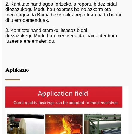
2. Kantitate handiagoa lortzeko, aireportu bidez bidal
diezazukegu.Modu hau express baino azkarra eta
merkeagoa da.Baina bezeroak aireportuan hartu behar
ditu errodamenduak.
3. Kantitate handietarako, itsasoz bidal
diezazukegu.Modu hau merkeena da, baina denbora
luzeena ere ematen du.
Aplikazio