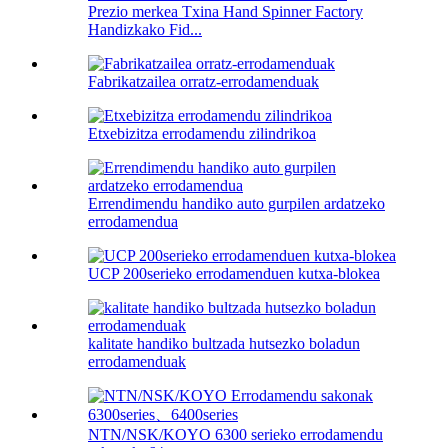
Prezio merkea Txina Hand Spinner Factory
Handizkako Fid...
Fabrikatzailea orratz-errodamenduak
Etxebizitza errodamendu zilindrikoa
Errendimendu handiko auto gurpilen ardatzeko
errodamendua
UCP 200serieko errodamenduen kutxa-blokea
kalitate handiko bultzada hutsezko boladun
errodamenduak
NTN/NSK/KOYO 6300 serieko errodamendu