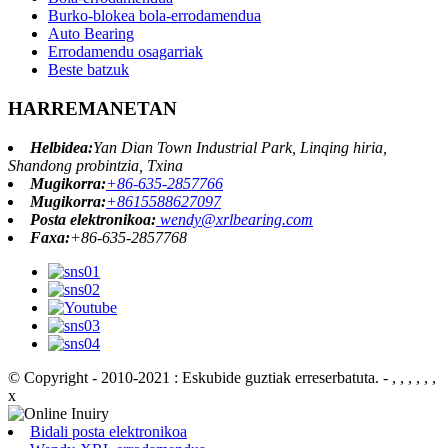
Burko-blokea bola-errodamendua
Auto Bearing
Errodamendu osagarriak
Beste batzuk
HARREMANETAN
Helbidea:
Yan Dian Town Industrial Park, Linqing hiria,
Shandong probintzia, Txina
Mugikorra:
+86-635-2857766
Mugikorra:
+8615588627097
Posta elektronikoa:
wendy@xrlbearing.com
Faxa:
+86-635-2857768
© Copyright - 2010-2021 : Eskubide guztiak erreserbatuta.
- , , , , , ,
x
Bidali posta elektronikoa