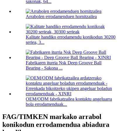
sakonak, 64...
Arrabolen errodamenduen hornitzailea
Kalitate handiko errodamendu konikodun 30200
seriea, 3...
Fabrikaren iturria Nsk Deep Groove Ball
Bearing - Sakona ...
OEM/ODM fabrikatzailea kontaktu angeluarra
bola errodamenduak...
FAG/TIMKEN markako arrabol
konikodun errodamendua abiadura