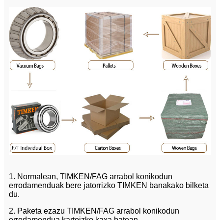
1. Normalean, TIMKEN/FAG arrabol konikodun
errodamenduak bere jatorrizko TIMKEN banakako bilketa
du.
2. Paketa ezazu TIMKEN/FAG arrabol konikodun
errodamendua kartoizko kaxa batean