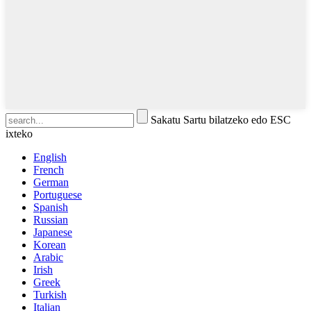
Sakatu Sartu bilatzeko edo ESC
ixteko
English
French
German
Portuguese
Spanish
Russian
Japanese
Korean
Arabic
Irish
Greek
Turkish
Italian