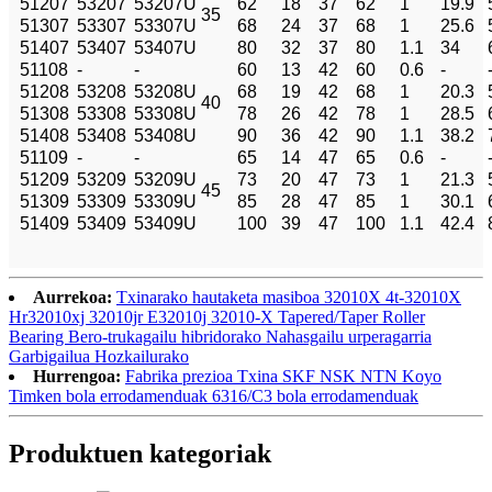
51207
53207
53207U
62
18
37
62
1
19.9
35
51307
53307
53307U
68
24
37
68
1
25.6
51407
53407
53407U
80
32
37
80
1.1
34
51108
-
-
60
13
42
60
0.6
-
51208
53208
53208U
68
19
42
68
1
20.3
40
51308
53308
53308U
78
26
42
78
1
28.5
51408
53408
53408U
90
36
42
90
1.1
38.2
51109
-
-
65
14
47
65
0.6
-
51209
53209
53209U
73
20
47
73
1
21.3
45
51309
53309
53309U
85
28
47
85
1
30.1
51409
53409
53409U
100
39
47
100
1.1
42.4
Aurrekoa:
Txinarako hautaketa masiboa 32010X 4t-32010X
Hr32010xj 32010jr E32010j 32010-X Tapered/Taper Roller
Bearing Bero-trukagailu hibridorako Nahasgailu urperagarria
Garbigailua Hozkailurako
Hurrengoa:
Fabrika prezioa Txina SKF NSK NTN Koyo
Timken bola errodamenduak 6316/C3 bola errodamenduak
Produktuen kategoriak