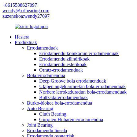
+8615588627097
wendy@xrlbearing.com
zuzenekoa:wendy27097
Hasiera
Produktuak
Errodamenduak
Errodamendu konikodun errodamenduak
Errodamendu zilindrikoak
Errodamendu esferikoak
Orratz-errodamenduak
Bola-errodamendua
Deep Groove bola errodamenduak
Ukipen angeluarrarekin bola-errodamenduak
Norbere lerrokaduradun bola-errodamenduak
Bultzada-errodamenduak
Burko-blokea bola-errodamendua
Auto Bearing
Cluth Bearing
Gurpilen Hubaren errodamendua
Joint Bearing
Errodamendu lineala
Errodamendu osagarriak