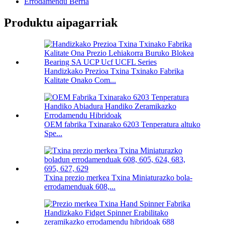
Errodamendu Berria
Produktu aipagarriak
Handizkako Prezioa Txina Txinako Fabrika
Kalitate Onako Com...
OEM fabrika Txinarako 6203 Tenperatura altuko
Spe...
Txina prezio merkea Txina Miniaturazko bola-
errodamenduak 608,...