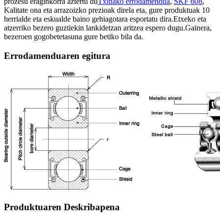
prozesu eraginkorra aztertu du
Txinako errodamendua
,
SKF 608
,
Kalitate ona eta arrazoizko prezioak direla eta, gure produktuak 10
herrialde eta eskualde baino gehiagotara esportatu dira.Etxeko eta
atzerriko bezero guztiekin lankidetzan aritzea espero dugu.Gainera,
bezeroen gogobetetasuna gure betiko bila da.
Errodamenduaren egitura
Produktuaren Deskribapena