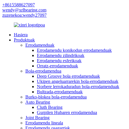
+8615588627097
wendy@xrlbearing.com
zuzenekoa:wendy27097
Hasiera
Produktuak
Errodamenduak
Errodamendu konikodun errodamenduak
Errodamendu zilindrikoak
Errodamendu esferikoak
Orratz-errodamenduak
Bola-errodamendua
Deep Groove bola errodamenduak
Ukipen angeluarrarekin bola-errodamenduak
Norbere lerrokaduradun bola-errodamenduak
Bultzada-errodamenduak
Burko-blokea bola-errodamendua
Auto Bearing
Cluth Bearing
Gurpilen Hubaren errodamendua
Joint Bearing
Errodamendu lineala
Errodamendu osagarriak