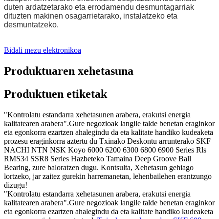
duten ardatzetarako eta errodamendu desmuntagarriak
dituzten makinen osagarrietarako, instalatzeko eta
desmuntatzeko.
Bidali mezu elektronikoa
Produktuaren xehetasuna
Produktuen etiketak
"Kontrolatu estandarra xehetasunen arabera, erakutsi energia
kalitatearen arabera".Gure negozioak langile talde benetan eraginkor
eta egonkorra ezartzen ahalegindu da eta kalitate handiko kudeaketa
prozesu eraginkorra aztertu du Txinako Deskontu arrunterako SKF
NACHI NTN NSK Koyo 6000 6200 6300 6800 6900 Series Rls
RMS34 SSR8 Series Hazbeteko Tamaina Deep Groove Ball
Bearing, zure baloratzen dugu. Kontsulta, Xehetasun gehiago
lortzeko, jar zaitez gurekin harremanetan, lehenbailehen erantzungo
dizugu!
"Kontrolatu estandarra xehetasunen arabera, erakutsi energia
kalitatearen arabera".Gure negozioak langile talde benetan eraginkor
eta egonkorra ezartzen ahalegindu da eta kalitate handiko kudeaketa