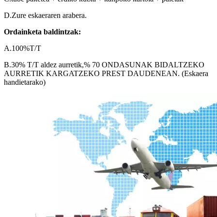
D.Zure eskaeraren arabera.
Ordainketa baldintzak:
A.100%T/T
B.30% T/T aldez aurretik,% 70 ONDASUNAK BIDALTZEKO
AURRETIK KARGATZEKO PREST DAUDENEAN. (Eskaera
handietarako)