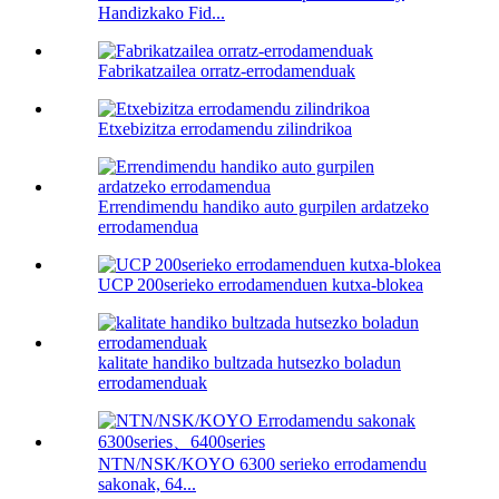
Handizkako Fid...
Fabrikatzailea orratz-errodamenduak
Etxebizitza errodamendu zilindrikoa
Errendimendu handiko auto gurpilen ardatzeko
errodamendua
UCP 200serieko errodamenduen kutxa-blokea
kalitate handiko bultzada hutsezko boladun
errodamenduak
NTN/NSK/KOYO 6300 serieko errodamendu
sakonak, 64...