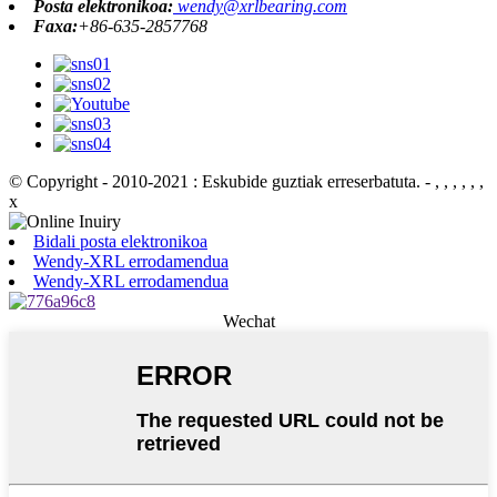
Posta elektronikoa:
wendy@xrlbearing.com
Faxa:
+86-635-2857768
© Copyright - 2010-2021 : Eskubide guztiak erreserbatuta.
- , , , , , ,
x
Bidali posta elektronikoa
Wendy-XRL errodamendua
Wendy-XRL errodamendua
Wechat