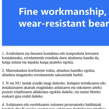
1. Arrabolaren eta linearen kontaktua edo konponketa lerroaren
kontakturako, errodamendu erradiala duen ahalmena handia da,
karga astuna eta inpaktu karga jasateko egokia.
2. Marruskadura koefiziente txikia, abiadura handiko egokia,
abiadura mugatzeko errodamendu sakonetatik hurbil.
3. N eta NU motak axialki mugi daitezke, hedapen termikoaren edo
instalazioaren akatsak eragindako ardatzaren eta oskolaren arteko
posizio erlatiboaren aldaketara egokitu daiteke, eta mutur libreko
euskarri gisa erabil daiteke.
4. Ardatzaren edo eserlekuaren zuloaren prozesatzeko baldintzak
handiak dira.Kanpoko eraztunaren ardatzaren desbideratze erlatiboa