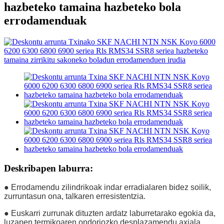
hazbeteko tamaina hazbeteko bola
errodamenduak
Deskribapen laburra:
● Errodamendu zilindrikoak indar erradialaren bidez soilik,
zurruntasun ona, talkaren erresistentzia.
● Euskarri zurrunak dituzten ardatz laburretarako egokia da,
luzapen termikoaren ondoriozko desplazamendu axiala