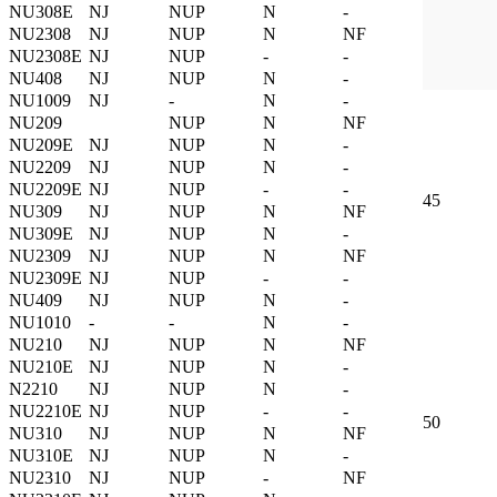
NU308E
NJ
NUP
N
-
NU2308
NJ
NUP
N
NF
NU2308E
NJ
NUP
-
-
NU408
NJ
NUP
N
-
NU1009
NJ
-
N
-
NU209
NUP
N
NF
NU209E
NJ
NUP
N
-
NU2209
NJ
NUP
N
-
NU2209E
NJ
NUP
-
-
45
NU309
NJ
NUP
N
NF
NU309E
NJ
NUP
N
-
NU2309
NJ
NUP
N
NF
NU2309E
NJ
NUP
-
-
NU409
NJ
NUP
N
-
NU1010
-
-
N
-
NU210
NJ
NUP
N
NF
NU210E
NJ
NUP
N
-
N2210
NJ
NUP
N
-
NU2210E
NJ
NUP
-
-
50
NU310
NJ
NUP
N
NF
NU310E
NJ
NUP
N
-
NU2310
NJ
NUP
-
NF