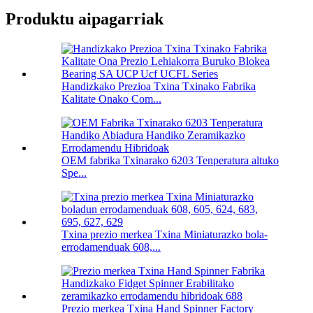
Produktu aipagarriak
Handizkako Prezioa Txina Txinako Fabrika
Kalitate Onako Com...
OEM fabrika Txinarako 6203 Tenperatura altuko
Spe...
Txina prezio merkea Txina Miniaturazko bola-
errodamenduak 608,...
Prezio merkea Txina Hand Spinner Factory