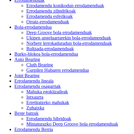
Errodamenduak
Errodamendu konikodun errodamenduak
Errodamendu zilindrikoak
Errodamendu esferikoak
Orratz-errodamenduak
Bola-errodamendua
Deep Groove bola errodamenduak
Ukipen angeluarrarekin bola-errodamenduak
Norbere lerrokaduradun bola-errodamenduak
Bultzada-errodamenduak
Burko-blokea bola-errodamendua
Auto Bearing
Cluth Bearing
Gurpilen Hubaren errodamendua
Joint Bearing
Errodamendu lineala
Errodamendu osagarriak
Mahuka egokitzaileak
Intxaurra
Erretiratzeko mahukak
Zuhaixka
Beste batzuk
Errodamendu hibridoak
Miniaturazko Deep Groove bola errodamenduak
Errodamendu Berria