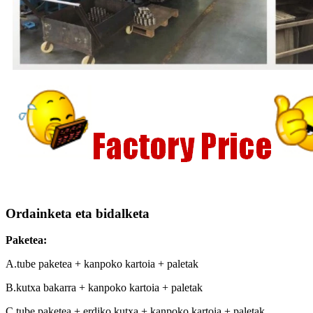
Ordainketa eta bidalketa
Paketea:
A.tube paketea + kanpoko kartoia + paletak
B.kutxa bakarra + kanpoko kartoia + paletak
C.tube paketea + erdiko kutxa + kanpoko kartoia + paletak