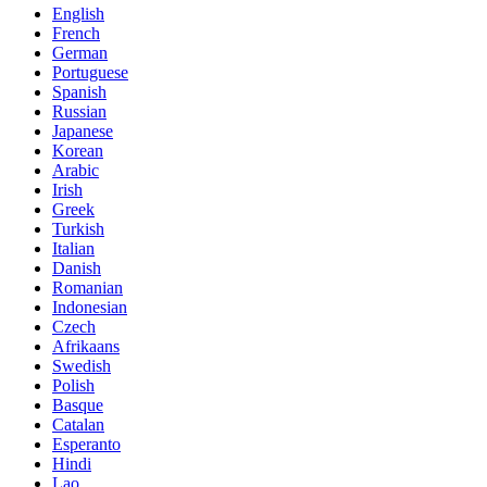
English
French
German
Portuguese
Spanish
Russian
Japanese
Korean
Arabic
Irish
Greek
Turkish
Italian
Danish
Romanian
Indonesian
Czech
Afrikaans
Swedish
Polish
Basque
Catalan
Esperanto
Hindi
Lao