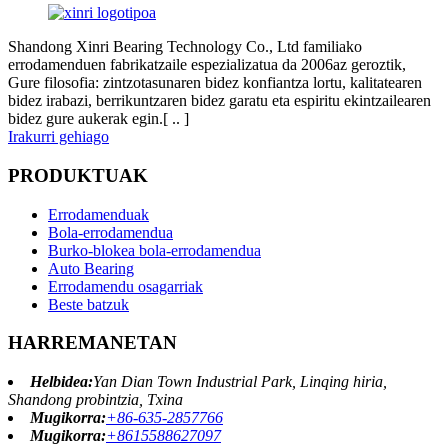
Shandong Xinri Bearing Technology Co., Ltd familiako
errodamenduen fabrikatzaile espezializatua da 2006az geroztik,
Gure filosofia: zintzotasunaren bidez konfiantza lortu, kalitatearen
bidez irabazi, berrikuntzaren bidez garatu eta espiritu ekintzailearen
bidez gure aukerak egin.[ .. ]
Irakurri gehiago
PRODUKTUAK
Errodamenduak
Bola-errodamendua
Burko-blokea bola-errodamendua
Auto Bearing
Errodamendu osagarriak
Beste batzuk
HARREMANETAN
Helbidea:
Yan Dian Town Industrial Park, Linqing hiria,
Shandong probintzia, Txina
Mugikorra:
+86-635-2857766
Mugikorra:
+8615588627097