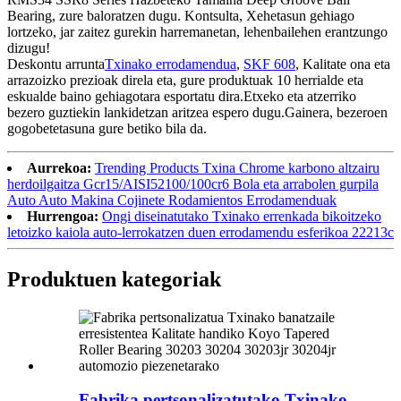
Bearing, zure baloratzen dugu. Kontsulta, Xehetasun gehiago
lortzeko, jar zaitez gurekin harremanetan, lehenbailehen erantzungo
dizugu!
Deskontu arrunta
Txinako errodamendua
,
SKF 608
, Kalitate ona eta
arrazoizko prezioak direla eta, gure produktuak 10 herrialde eta
eskualde baino gehiagotara esportatu dira.Etxeko eta atzerriko
bezero guztiekin lankidetzan aritzea espero dugu.Gainera, bezeroen
gogobetetasuna gure betiko bila da.
Aurrekoa:
Trending Products Txina Chrome karbono altzairu
herdoilgaitza Gcr15/AISI52100/100cr6 Bola eta arrabolen gurpila
Auto Auto Makina Cojinete Rodamientos Errodamenduak
Hurrengoa:
Ongi diseinatutako Txinako errenkada bikoitzeko
letoizko kaiola auto-lerrokatzen duen errodamendu esferikoa 22213c
Produktuen kategoriak
Fabrika pertsonalizatutako Txinako