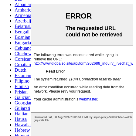
Albanian
Amharic
Armenian
Azerbaijani
Belarusian
Bengali
Bosnian
Bulgarian
Cebuano
Chichewa
Corsican
Croatian
Dutch
Estonian
Filipino
Finnish
Frisian
Galician
Georgian
Gujarati
Haitian
Hausa
Hawaiian
Hebrew
Hmong