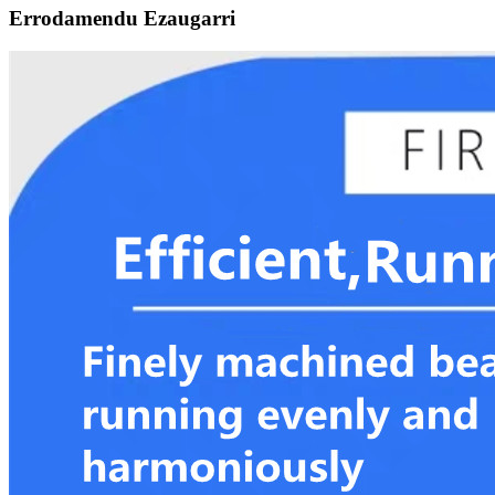
Errodamendu Ezaugarri