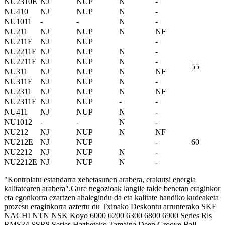
NU2310E
NJ
NUP
N
-
NU410
NJ
NUP
N
-
NU1011
-
-
N
-
NU211
NJ
NUP
N
NF
NU211E
NJ
NUP
-
NU2211E
NJ
NUP
N
-
NU2211E
NJ
NUP
N
-
55
NU311
NJ
NUP
N
NF
NU311E
NJ
NUP
N
-
NU2311
NJ
NUP
N
NF
NU2311E
NJ
NUP
-
-
NU411
NJ
NUP
N
-
NU1012
-
-
N
-
NU212
NJ
NUP
N
NF
NU212E
NJ
NUP
-
60
NU2212
NJ
NUP
N
-
NU2212E
NJ
NUP
N
-
"Kontrolatu estandarra xehetasunen arabera, erakutsi energia
kalitatearen arabera".Gure negozioak langile talde benetan eraginkor
eta egonkorra ezartzen ahalegindu da eta kalitate handiko kudeaketa
prozesu eraginkorra aztertu du Txinako Deskontu arrunterako SKF
NACHI NTN NSK Koyo 6000 6200 6300 6800 6900 Series Rls
RMS34 SSR8 Series Hazbeteko Tamaina Deep Groove Ball