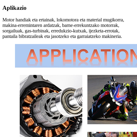
Aplikazio
Motor handiak eta ertainak, lokomotora eta material mugikorra,
makina-erremintaren ardatzak, barne-errekuntzako motorrak,
sorgailuak, gas-turbinak, erredukzio-kutxak, ijezketa-errotak,
pantaila bibratzaileak eta jasotzeko eta garraiatzeko makineria.