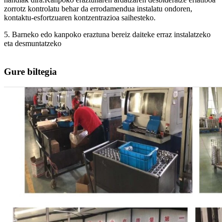
zorrotz kontrolatu behar da errodamendua instalatu ondoren,
kontaktu-esfortzuaren kontzentrazioa saihesteko.
5. Barneko edo kanpoko eraztuna bereiz daiteke erraz instalatzeko
eta desmuntatzeko
Gure biltegia