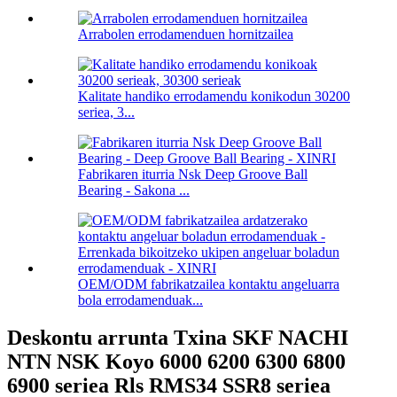
Arrabolen errodamenduen hornitzailea
Kalitate handiko errodamendu konikodun 30200
seriea, 3...
Fabrikaren iturria Nsk Deep Groove Ball
Bearing - Sakona ...
OEM/ODM fabrikatzailea kontaktu angeluarra
bola errodamenduak...
Deskontu arrunta Txina SKF NACHI
NTN NSK Koyo 6000 6200 6300 6800
6900 seriea Rls RMS34 SSR8 seriea