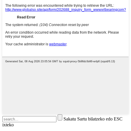
Sakatu Sartu bilatzeko edo ESC
ixteko