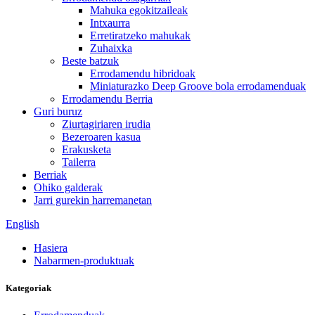
Mahuka egokitzaileak
Intxaurra
Erretiratzeko mahukak
Zuhaixka
Beste batzuk
Errodamendu hibridoak
Miniaturazko Deep Groove bola errodamenduak
Errodamendu Berria
Guri buruz
Ziurtagiriaren irudia
Bezeroaren kasua
Erakusketa
Tailerra
Berriak
Ohiko galderak
Jarri gurekin harremanetan
English
Hasiera
Nabarmen-produktuak
Kategoriak