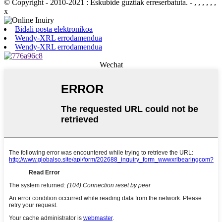
© Copyright - 2010-2021 : Eskubide guztiak erreserbatuta.
- , , , , , ,
x
Bidali posta elektronikoa
Wendy-XRL errodamendua
Wendy-XRL errodamendua
Wechat