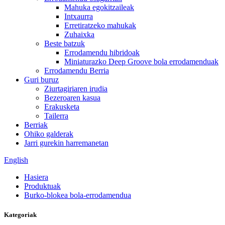
Mahuka egokitzaileak
Intxaurra
Erretiratzeko mahukak
Zuhaixka
Beste batzuk
Errodamendu hibridoak
Miniaturazko Deep Groove bola errodamenduak
Errodamendu Berria
Guri buruz
Ziurtagiriaren irudia
Bezeroaren kasua
Erakusketa
Tailerra
Berriak
Ohiko galderak
Jarri gurekin harremanetan
English
Hasiera
Produktuak
Burko-blokea bola-errodamendua
Kategoriak