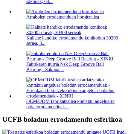
sakonak, 64...
Arrabolen errodamenduen hornitzailea
Kalitate handiko errodamendu konikodun 30200
seriea, 3...
Fabrikaren iturria Nsk Deep Groove Ball
Bearing - Sakona ...
OEM/ODM fabrikatzailea kontaktu angeluarra
bola errodamenduak...
UCFB boladun errodamendu esferikoa