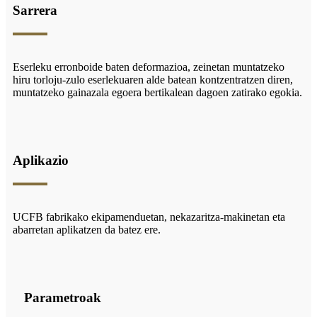
Sarrera
Eserleku erronboide baten deformazioa, zeinetan muntatzeko
hiru torloju-zulo eserlekuaren alde batean kontzentratzen diren,
muntatzeko gainazala egoera bertikalean dagoen zatirako egokia.
Aplikazio
UCFB fabrikako ekipamenduetan, nekazaritza-makinetan eta
abarretan aplikatzen da batez ere.
Parametroak