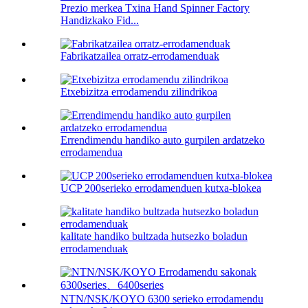
Prezio merkea Txina Hand Spinner Factory
Handizkako Fid...
Fabrikatzailea orratz-errodamenduak
Etxebizitza errodamendu zilindrikoa
Errendimendu handiko auto gurpilen ardatzeko
errodamendua
UCP 200serieko errodamenduen kutxa-blokea
kalitate handiko bultzada hutsezko boladun
errodamenduak
NTN/NSK/KOYO 6300 serieko errodamendu