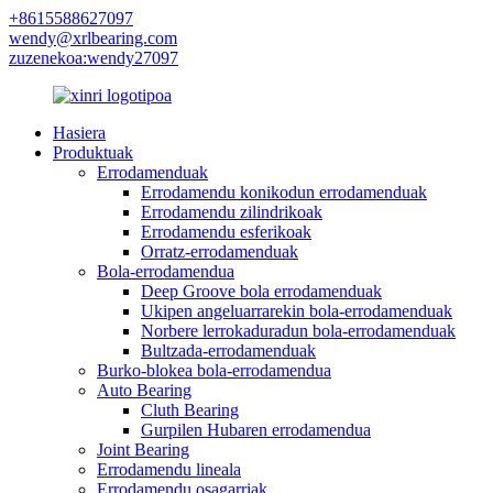
+8615588627097
wendy@xrlbearing.com
zuzenekoa:wendy27097
Hasiera
Produktuak
Errodamenduak
Errodamendu konikodun errodamenduak
Errodamendu zilindrikoak
Errodamendu esferikoak
Orratz-errodamenduak
Bola-errodamendua
Deep Groove bola errodamenduak
Ukipen angeluarrarekin bola-errodamenduak
Norbere lerrokaduradun bola-errodamenduak
Bultzada-errodamenduak
Burko-blokea bola-errodamendua
Auto Bearing
Cluth Bearing
Gurpilen Hubaren errodamendua
Joint Bearing
Errodamendu lineala
Errodamendu osagarriak