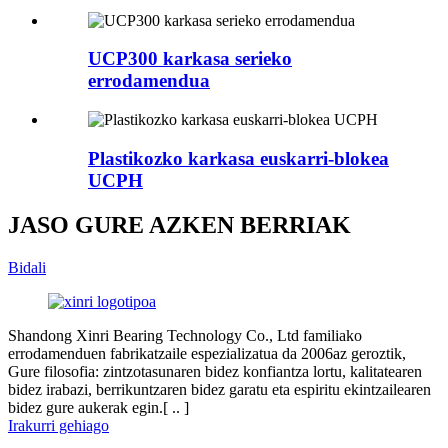
UCP300 karkasa serieko
errodamendua
Plastikozko karkasa euskarri-blokea
UCPH
JASO GURE AZKEN BERRIAK
Bidali
Shandong Xinri Bearing Technology Co., Ltd familiako
errodamenduen fabrikatzaile espezializatua da 2006az geroztik,
Gure filosofia: zintzotasunaren bidez konfiantza lortu, kalitatearen
bidez irabazi, berrikuntzaren bidez garatu eta espiritu ekintzailearen
bidez gure aukerak egin.[ .. ]
Irakurri gehiago