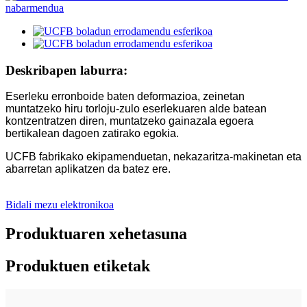
Deskribapen laburra:
Eserleku erronboide baten deformazioa, zeinetan
muntatzeko hiru torloju-zulo eserlekuaren alde batean
kontzentratzen diren, muntatzeko gainazala egoera
bertikalean dagoen zatirako egokia.
UCFB fabrikako ekipamenduetan, nekazaritza-makinetan eta
abarretan aplikatzen da batez ere.
Bidali mezu elektronikoa
Produktuaren xehetasuna
Produktuen etiketak