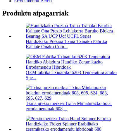
Errodamendu Berria
Produktu aipagarriak
Handizkako Prezioa Txina Txinako Fabrika
Kalitate Onako Com...
OEM fabrika Txinarako 6203 Tenperatura altuko
Spe...
Txina prezio merkea Txina Miniaturazko bola-
errodamenduak 608,...