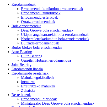
Errodamenduak
Errodamendu konikodun errodamenduak
Errodamendu zilindrikoak
Errodamendu esferikoak
Orratz-errodamenduak
Bola-errodamendua
Deep Groove bola errodamenduak
Ukipen angeluarrarekin bola-errodamenduak
Norbere lerrokaduradun bola-errodamenduak
Bultzada-errodamenduak
Burko-blokea bola-errodamendua
Auto Bearing
Cluth Bearing
Gurpilen Hubaren errodamendua
Joint Bearing
Errodamendu lineala
Errodamendu osagarriak
Mahuka egokitzaileak
Intxaurra
Erretiratzeko mahukak
Zuhaixka
Beste batzuk
Errodamendu hibridoak
Miniaturazko Deep Groove bola errodamenduak