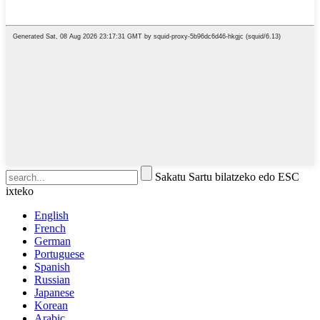
Sakatu Sartu bilatzeko edo ESC
ixteko
English
French
German
Portuguese
Spanish
Russian
Japanese
Korean
Arabic