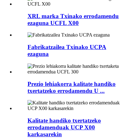
XRL marka Txinako errodamendu
ezaguna UCFL X00
Fabrikatzailea Txinako UCPA
ezaguna
Prezio lehiakorra kalitate handiko
txertatzeko errodamendu U ...
Kalitate handiko txertatzeko
errodamenduak UCP X00
karkasarekin